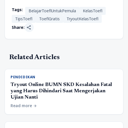
Tags:
BelajarToeflUntukPemula
KelasToefl
TipsToefl
ToeflGratis
TryoutKelasToefl
share
Share:
Related Articles
PENDIDIKAN
Tryout Online BUMN SKD Kesalahan Fatal
yang Harus Dihindari Saat Mengerjakan
Ujian Nanti
Read more
arrow_forward