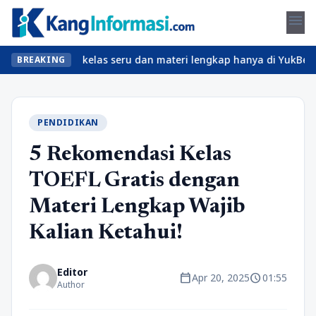
menu
? Temukan kelas seru dan materi lengkap hanya di YukBelajar.com.
BREAKING
PENDIDIKAN
5 Rekomendasi Kelas
TOEFL Gratis dengan
Materi Lengkap Wajib
Kalian Ketahui!
Editor
calendar_today
schedule
Apr 20, 2025
01:55
Author