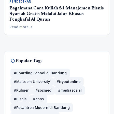
PENDIDIKAN
Bagaimana Cara Kuliah S1 Manajemen Bisnis
Syariah Gratis Melalui Jalur Khusus
Penghafal Al Quran
Read more
arrow_forward
sell
Popular Tags
#Boarding School di Bandung
#Ma'soem University
#tryoutonline
#Kuliner
#sosmed
#mediasosial
#Bisnis
#cpns
#Pesantren Modern di Bandung