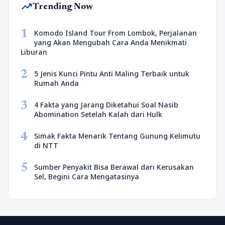
trending_up
Trending Now
1
Komodo Island Tour From Lombok, Perjalanan
yang Akan Mengubah Cara Anda Menikmati
Liburan
2
5 Jenis Kunci Pintu Anti Maling Terbaik untuk
Rumah Anda
3
4 Fakta yang Jarang Diketahui Soal Nasib
Abomination Setelah Kalah dari Hulk
4
Simak Fakta Menarik Tentang Gunung Kelimutu
di NTT
5
Sumber Penyakit Bisa Berawal dari Kerusakan
Sel, Begini Cara Mengatasinya