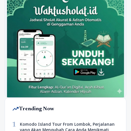
trending_up
Trending Now
1
Komodo Island Tour From Lombok, Perjalanan
yang Akan Mengubah Cara Anda Menikmati