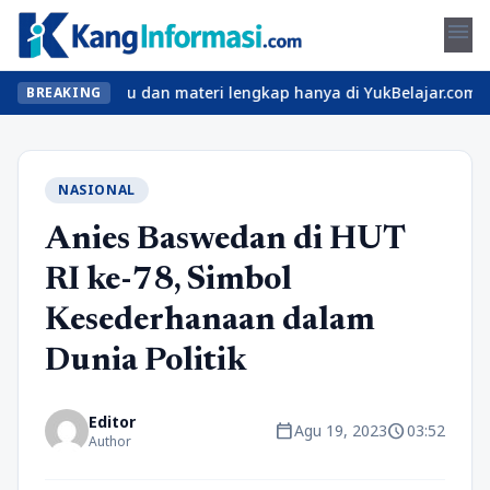
menu
las seru dan materi lengkap hanya di YukBelajar.com. Mulai langk
BREAKING
NASIONAL
Anies Baswedan di HUT
RI ke-78, Simbol
Kesederhanaan dalam
Dunia Politik
Editor
calendar_today
schedule
Agu 19, 2023
03:52
Author