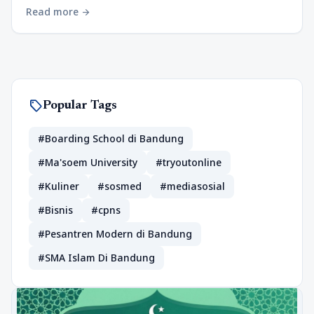
Read more
arrow_forward
sell
Popular Tags
#Boarding School di Bandung
#Ma'soem University
#tryoutonline
#Kuliner
#sosmed
#mediasosial
#Bisnis
#cpns
#Pesantren Modern di Bandung
#SMA Islam Di Bandung