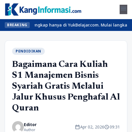
menu
i lengkap hanya di YukBelajar.com. Mulai langkah suksesmu hari i
BREAKING
PENDIDIKAN
Bagaimana Cara Kuliah
S1 Manajemen Bisnis
Syariah Gratis Melalui
Jalur Khusus Penghafal Al
Quran
Editor
calendar_today
schedule
Apr 02, 2026
09:31
Author