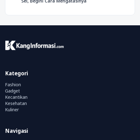
Sel, Begini Cara Mengatasinya
Kategori
Fashion
Gadget
Kecantikan
Kesehatan
Kuliner
Navigasi