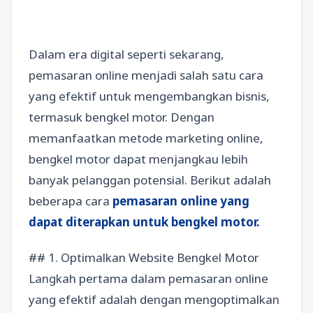
Dalam era digital seperti sekarang,
pemasaran online menjadi salah satu cara
yang efektif untuk mengembangkan bisnis,
termasuk bengkel motor. Dengan
memanfaatkan metode marketing online,
bengkel motor dapat menjangkau lebih
banyak pelanggan potensial. Berikut adalah
beberapa cara
pemasaran online yang
dapat diterapkan untuk bengkel motor.
## 1. Optimalkan Website Bengkel Motor
Langkah pertama dalam pemasaran online
yang efektif adalah dengan mengoptimalkan