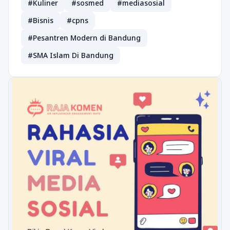
#Kuliner
#sosmed
#mediasosial
#Bisnis
#cpns
#Pesantren Modern di Bandung
#SMA Islam Di Bandung