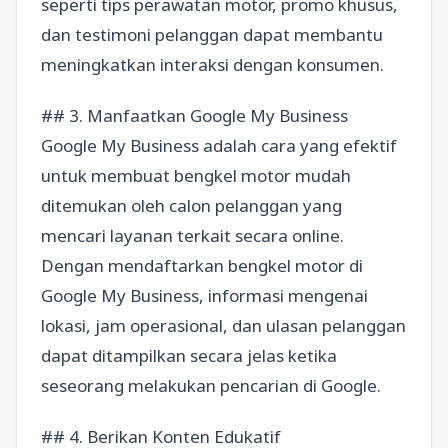
seperti tips perawatan motor, promo khusus,
dan testimoni pelanggan dapat membantu
meningkatkan interaksi dengan konsumen.
## 3. Manfaatkan Google My Business
Google My Business adalah cara yang efektif
untuk membuat bengkel motor mudah
ditemukan oleh calon pelanggan yang
mencari layanan terkait secara online.
Dengan mendaftarkan bengkel motor di
Google My Business, informasi mengenai
lokasi, jam operasional, dan ulasan pelanggan
dapat ditampilkan secara jelas ketika
seseorang melakukan pencarian di Google.
## 4. Berikan Konten Edukatif