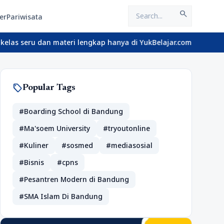
search
er
Pariwisata
eru dan materi lengkap hanya di YukBelajar.com. Mulai langkah su
sell
Popular Tags
#Boarding School di Bandung
#Ma'soem University
#tryoutonline
#Kuliner
#sosmed
#mediasosial
#Bisnis
#cpns
#Pesantren Modern di Bandung
#SMA Islam Di Bandung