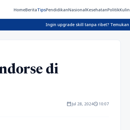
Home
Berita
Tips
Pendidikan
Nasional
Kesehatan
Politik
Kulin
Ingin upgrade skill tanpa ribet? Temukan kelas s
ndorse di
calendar_today
schedule
Jul 28, 2024
10:07