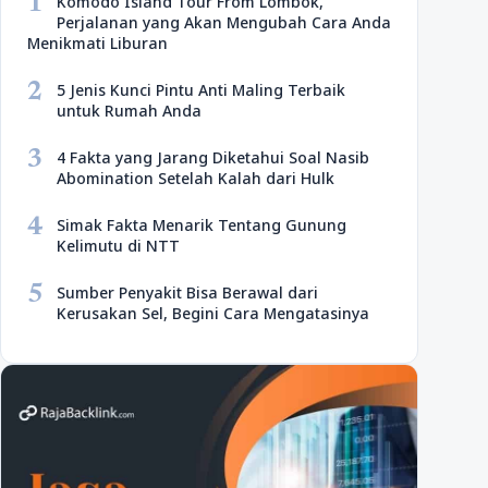
1
Komodo Island Tour From Lombok,
Perjalanan yang Akan Mengubah Cara Anda
Menikmati Liburan
2
5 Jenis Kunci Pintu Anti Maling Terbaik
untuk Rumah Anda
3
4 Fakta yang Jarang Diketahui Soal Nasib
Abomination Setelah Kalah dari Hulk
4
Simak Fakta Menarik Tentang Gunung
Kelimutu di NTT
5
Sumber Penyakit Bisa Berawal dari
Kerusakan Sel, Begini Cara Mengatasinya