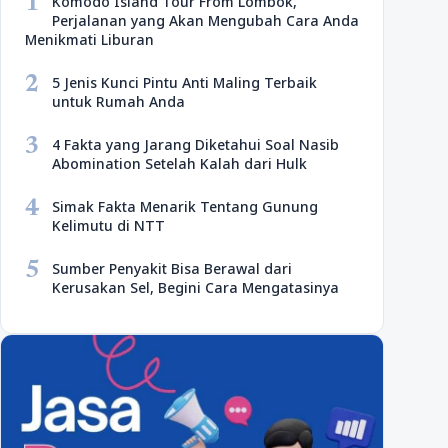
1
Komodo Island Tour From Lombok,
Perjalanan yang Akan Mengubah Cara Anda
Menikmati Liburan
2
5 Jenis Kunci Pintu Anti Maling Terbaik
untuk Rumah Anda
3
4 Fakta yang Jarang Diketahui Soal Nasib
Abomination Setelah Kalah dari Hulk
4
Simak Fakta Menarik Tentang Gunung
Kelimutu di NTT
5
Sumber Penyakit Bisa Berawal dari
Kerusakan Sel, Begini Cara Mengatasinya