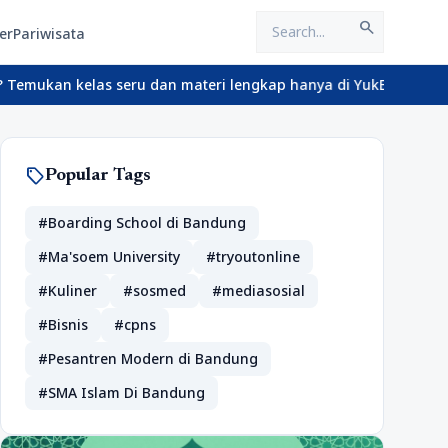
search
er
Pariwisata
las seru dan materi lengkap hanya di YukBelajar.com. Mulai langk
sell
Popular Tags
#Boarding School di Bandung
#Ma'soem University
#tryoutonline
#Kuliner
#sosmed
#mediasosial
#Bisnis
#cpns
#Pesantren Modern di Bandung
#SMA Islam Di Bandung