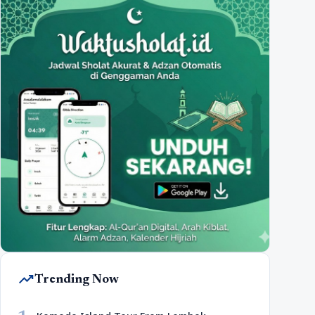
trending_up
Trending Now