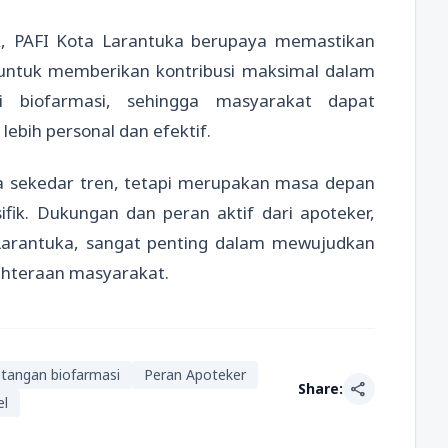
ak, PAFI Kota Larantuka berupaya memastikan
 untuk memberikan kontribusi maksimal dalam
 biofarmasi, sehingga masyarakat dapat
ebih personal dan efektif.
a sekedar tren, tetapi merupakan masa depan
fik. Dukungan dan peran aktif dari apoteker,
 Larantuka, sangat penting dalam mewujudkan
jahteraan masyarakat.
ntangan biofarmasi
Peran Apoteker
share
Share:
el