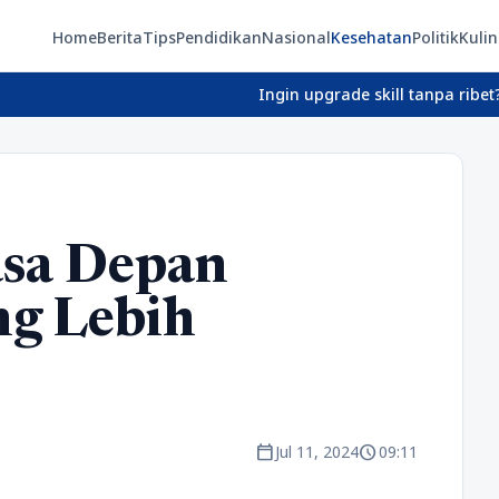
Home
Berita
Tips
Pendidikan
Nasional
Kesehatan
Politik
Kulin
Ingin upgrade skill tanpa ribet? Temukan ke
asa Depan
ng Lebih
calendar_today
schedule
Jul 11, 2024
09:11