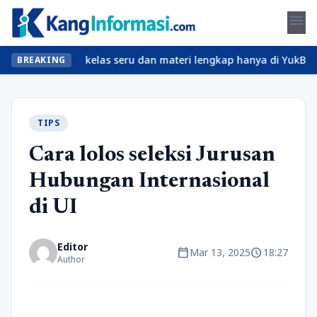
menu
? Temukan kelas seru dan materi lengkap hanya di YukBelajar.com.
BREAKING
TIPS
Cara lolos seleksi Jurusan
Hubungan Internasional
di UI
Editor
calendar_today
schedule
Mar 13, 2025
18:27
Author