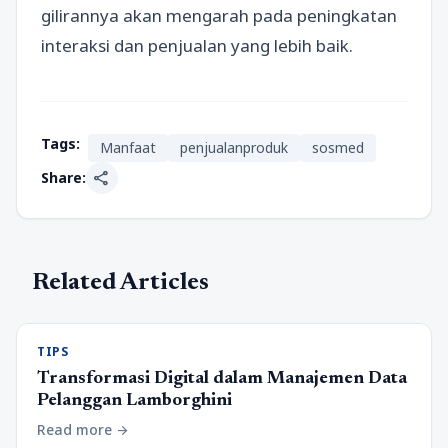
gilirannya akan mengarah pada peningkatan
interaksi dan penjualan yang lebih baik.
Tags:
Manfaat
penjualanproduk
sosmed
share
Share:
Related Articles
TIPS
Transformasi Digital dalam Manajemen Data
Pelanggan Lamborghini
Read more
arrow_forward