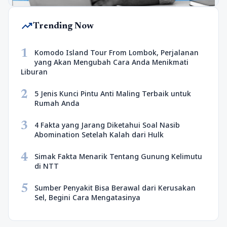
trending_up
Trending Now
1
Komodo Island Tour From Lombok, Perjalanan
yang Akan Mengubah Cara Anda Menikmati
Liburan
2
5 Jenis Kunci Pintu Anti Maling Terbaik untuk
Rumah Anda
3
4 Fakta yang Jarang Diketahui Soal Nasib
Abomination Setelah Kalah dari Hulk
4
Simak Fakta Menarik Tentang Gunung Kelimutu
di NTT
5
Sumber Penyakit Bisa Berawal dari Kerusakan
Sel, Begini Cara Mengatasinya