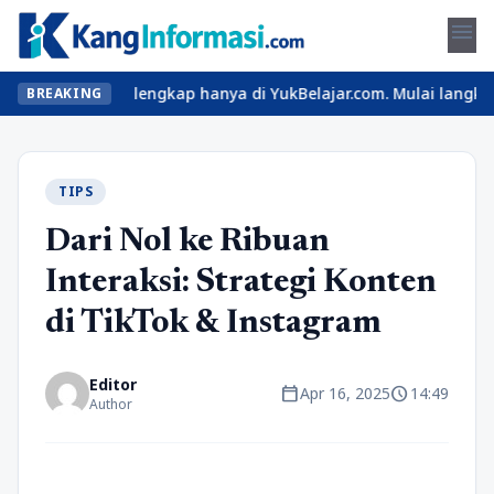
menu
an materi lengkap hanya di YukBelajar.com. Mulai langkah suksesm
BREAKING
TIPS
Dari Nol ke Ribuan
Interaksi: Strategi Konten
di TikTok & Instagram
Editor
calendar_today
schedule
Apr 16, 2025
14:49
Author