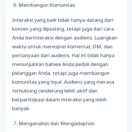
6. Membangun Komunitas
Interaksi yang baik tidak hanya datang dari
konten yang diposting, tetapi juga dari cara
Anda berinteraksi dengan audiens. Luangkan
waktu untuk merespon komentar, DM, dan
pertanyaan dari audiens. Hal ini tidak hanya
menunjukkan bahwa Anda peduli dengan
pelanggan Anda, tetapi juga membangun
komunitas yang loyal. Audiens yang merasa
terhubung cenderung lebih aktif dan
berpartisipasi dalam interaksi yang lebih
banyak.
7. Menganalisis dan Mengadaptasi