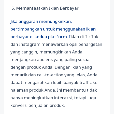
5. Memanfaatkan Iklan Berbayar
Jika anggaran memungkinkan,
pertimbangkan untuk menggunakan iklan
berbayar di kedua platform. I
klan di TikTok
dan Instagram menawarkan opsi penargetan
yang canggih, memungkinkan Anda
menjangkau audiens yang paling sesuai
dengan produk Anda. Dengan iklan yang
menarik dan call-to-action yang jelas, Anda
dapat mengarahkan lebih banyak traffic ke
halaman produk Anda. Ini membantu tidak
hanya meningkatkan interaksi, tetapi juga
konversi penjualan produk.