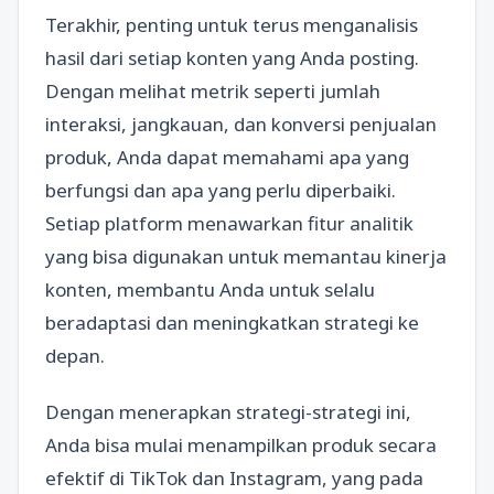
Terakhir, penting untuk terus menganalisis
hasil dari setiap konten yang Anda posting.
Dengan melihat metrik seperti jumlah
interaksi, jangkauan, dan konversi penjualan
produk, Anda dapat memahami apa yang
berfungsi dan apa yang perlu diperbaiki.
Setiap platform menawarkan fitur analitik
yang bisa digunakan untuk memantau kinerja
konten, membantu Anda untuk selalu
beradaptasi dan meningkatkan strategi ke
depan.
Dengan menerapkan strategi-strategi ini,
Anda bisa mulai menampilkan produk secara
efektif di TikTok dan Instagram, yang pada