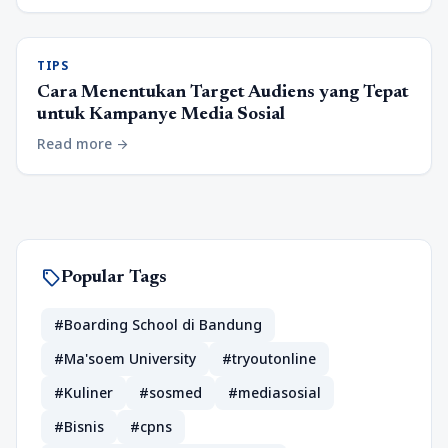
TIPS
Cara Menentukan Target Audiens yang Tepat
untuk Kampanye Media Sosial
Read more
arrow_forward
sell
Popular Tags
#Boarding School di Bandung
#Ma'soem University
#tryoutonline
#Kuliner
#sosmed
#mediasosial
#Bisnis
#cpns