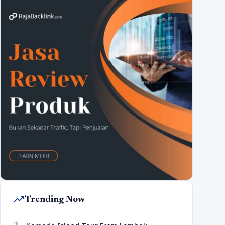
trending_up
Trending Now