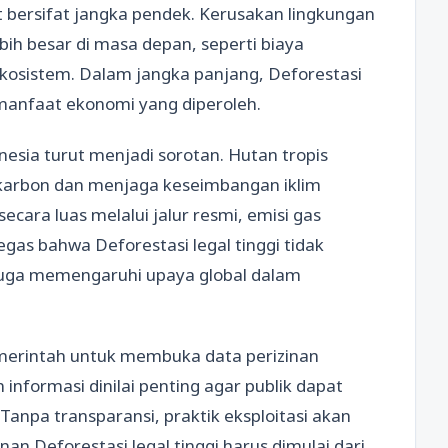
bersifat jangka pendek. Kerusakan lingkungan
bih besar di masa depan, seperti biaya
osistem. Dalam jangka panjang, Deforestasi
n manfaat ekonomi yang diperoleh.
onesia turut menjadi sorotan. Hutan tropis
 karbon dan menjaga keseimbangan iklim
ecara luas melalui jalur resmi, emisi gas
as bahwa Deforestasi legal tinggi tidak
 juga memengaruhi upaya global dalam
merintah untuk membuka data perizinan
nformasi dinilai penting agar publik dapat
Tanpa transparansi, praktik eksploitasi akan
an Deforestasi legal tinggi harus dimulai dari