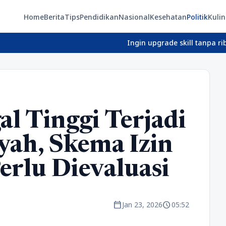
Home
Berita
Tips
Pendidikan
Nasional
Kesehatan
Politik
Kulin
Ingin upgrade skill tanpa ribet? Temuka
al Tinggi Terjadi
yah, Skema Izin
erlu Dievaluasi
calendar_today
schedule
Jan 23, 2026
05:52