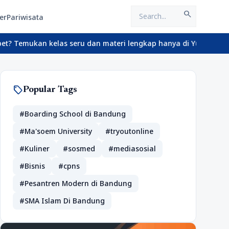
search
er
Pariwisata
n kelas seru dan materi lengkap hanya di YukBelajar.com. Mulai l
sell
Popular Tags
#Boarding School di Bandung
#Ma'soem University
#tryoutonline
#Kuliner
#sosmed
#mediasosial
#Bisnis
#cpns
#Pesantren Modern di Bandung
#SMA Islam Di Bandung