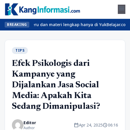
menu
n kelas seru dan materi lengkap hanya di YukBelajar.com. Mulai l
BREAKING
TIPS
Efek Psikologis dari
Kampanye yang
Dijalankan Jasa Social
Media: Apakah Kita
Sedang Dimanipulasi?
Editor
calendar_today
schedule
Apr 24, 2025
06:16
Author