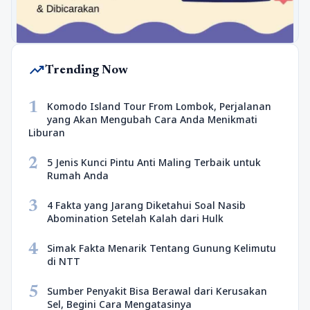
trending_up
Trending Now
1
Komodo Island Tour From Lombok, Perjalanan
yang Akan Mengubah Cara Anda Menikmati
Liburan
2
5 Jenis Kunci Pintu Anti Maling Terbaik untuk
Rumah Anda
3
4 Fakta yang Jarang Diketahui Soal Nasib
Abomination Setelah Kalah dari Hulk
4
Simak Fakta Menarik Tentang Gunung Kelimutu
di NTT
5
Sumber Penyakit Bisa Berawal dari Kerusakan
Sel, Begini Cara Mengatasinya