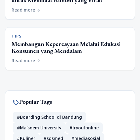
untuk Membuat Konten yang Viral!
Read more
arrow_forward
TIPS
Membangun Kepercayaan Melalui Edukasi
Konsumen yang Mendalam
Read more
arrow_forward
sell
Popular Tags
#Boarding School di Bandung
#Ma'soem University
#tryoutonline
#Kuliner
#sosmed
#mediasosial