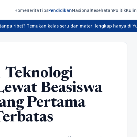
Home
Berita
Tips
Pendidikan
Nasional
Kesehatan
Politik
Kulin
Temukan kelas seru dan materi lengkap hanya di YukBelajar.com. M
1 Teknologi
Lewat Beasiswa
ang Pertama
Terbatas