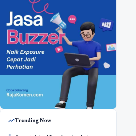
trending_up
Trending Now