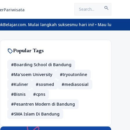
search
er
Pariwisata
ulai langkah suksesmu hari ini! • Mau lulus? Latih dirimu dengan
sell
Popular Tags
#Boarding School di Bandung
#Ma'soem University
#tryoutonline
#Kuliner
#sosmed
#mediasosial
#Bisnis
#cpns
#Pesantren Modern di Bandung
#SMA Islam Di Bandung