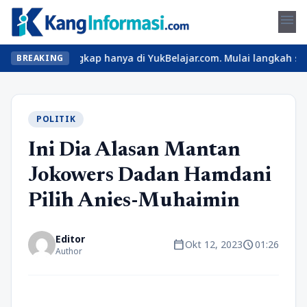
menu
teri lengkap hanya di YukBelajar.com. Mulai langkah suksesmu har
BREAKING
POLITIK
Ini Dia Alasan Mantan
Jokowers Dadan Hamdani
Pilih Anies-Muhaimin
Editor
calendar_today
schedule
Okt 12, 2023
01:26
Author