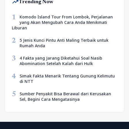
trending_up
Trending Now
1
Komodo Island Tour From Lombok, Perjalanan
yang Akan Mengubah Cara Anda Menikmati
Liburan
2
5 Jenis Kunci Pintu Anti Maling Terbaik untuk
Rumah Anda
3
4 Fakta yang Jarang Diketahui Soal Nasib
Abomination Setelah Kalah dari Hulk
4
Simak Fakta Menarik Tentang Gunung Kelimutu
di NTT
5
Sumber Penyakit Bisa Berawal dari Kerusakan
Sel, Begini Cara Mengatasinya