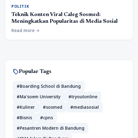
POLITIK
Teknik Konten Viral Caleg Sosmed:
Meningkatkan Popularitas di Media Sosial
Read more
arrow_forward
sell
Popular Tags
#Boarding School di Bandung
#Ma'soem University
#tryoutonline
#Kuliner
#sosmed
#mediasosial
#Bisnis
#cpns
#Pesantren Modern di Bandung