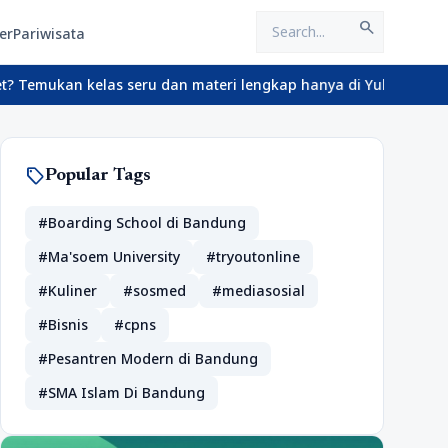
search
er
Pariwisata
 kelas seru dan materi lengkap hanya di YukBelajar.com. Mulai la
sell
Popular Tags
#Boarding School di Bandung
#Ma'soem University
#tryoutonline
#Kuliner
#sosmed
#mediasosial
#Bisnis
#cpns
#Pesantren Modern di Bandung
#SMA Islam Di Bandung