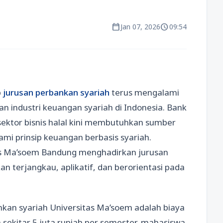
calendar_today
schedule
Jan 07, 2026
09:54
p
jurusan perbankan syariah
terus mengalami
 industri keuangan syariah di Indonesia. Bank
sektor bisnis halal kini membutuhkan sumber
 prinsip keuangan berbasis syariah.
as Ma’soem Bandung menghadirkan jurusan
n terjangkau, aplikatif, dan berorientasi pada
nkan syariah Universitas Ma’soem adalah biaya
a sekitar 5 juta rupiah per semester, mahasiswa