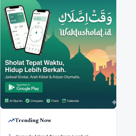
trending_up
Trending Now