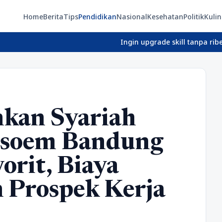
Home
Berita
Tips
Pendidikan
Nasional
Kesehatan
Politik
Kulin
Ingin upgrade skill tanpa ribet? Temukan
nkan Syariah
asoem Bandung
vorit, Biaya
 Prospek Kerja