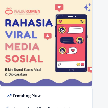
trending_up
Trending Now