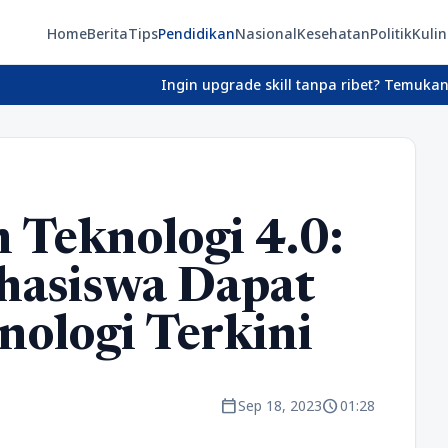
Home
Berita
Tips
Pendidikan
Nasional
Kesehatan
Politik
Kulin
Ingin upgrade skill tanpa ribet? Temukan kelas seru
Teknologi 4.0:
asiswa Dapat
ologi Terkini
calendar_today
schedule
Sep 18, 2023
01:28