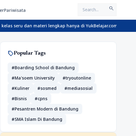
search
er
Pariwisata
 dan materi lengkap hanya di YukBelajar.com. Mulai langkah sukse
sell
Popular Tags
#Boarding School di Bandung
#Ma'soem University
#tryoutonline
#Kuliner
#sosmed
#mediasosial
#Bisnis
#cpns
#Pesantren Modern di Bandung
#SMA Islam Di Bandung