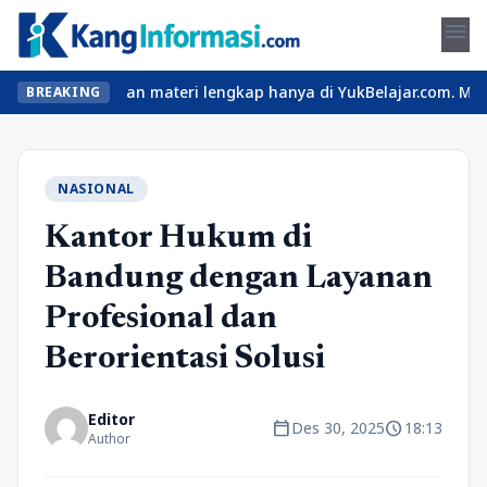
menu
as seru dan materi lengkap hanya di YukBelajar.com. Mulai langka
BREAKING
NASIONAL
Kantor Hukum di
Bandung dengan Layanan
Profesional dan
Berorientasi Solusi
Editor
calendar_today
schedule
Des 30, 2025
18:13
Author