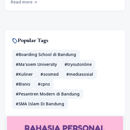
Read more
arrow_forward
sell
Popular Tags
#Boarding School di Bandung
#Ma'soem University
#tryoutonline
#Kuliner
#sosmed
#mediasosial
#Bisnis
#cpns
#Pesantren Modern di Bandung
#SMA Islam Di Bandung