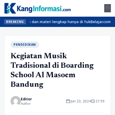
menu
 kelas seru dan materi lengkap hanya di YukBelajar.com. Mulai la
BREAKING
PENDIDIKAN
Kegiatan Musik
Tradisional di Boarding
School Al Masoem
Bandung
Editor
calendar_today
schedule
Jun 23, 2024
21:59
Author