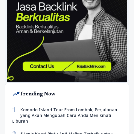
trending_up
Trending Now
1
Komodo Island Tour From Lombok, Perjalanan
yang Akan Mengubah Cara Anda Menikmati
Liburan
5 Jenis Kunci Pintu Anti Maling Terbaik untuk