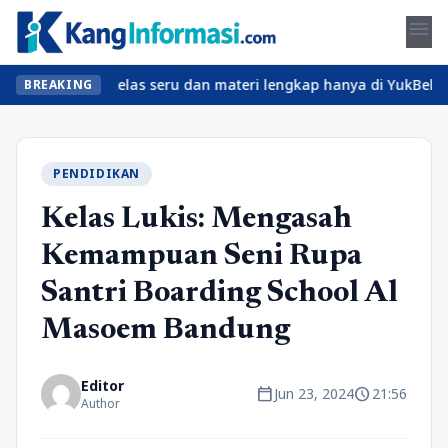
menu
 Temukan kelas seru dan materi lengkap hanya di YukBelajar.com. 
BREAKING
PENDIDIKAN
Kelas Lukis: Mengasah
Kemampuan Seni Rupa
Santri Boarding School Al
Masoem Bandung
Editor
calendar_today
schedule
Jun 23, 2024
21:56
Author