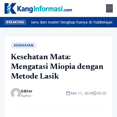
menu
ukan kelas seru dan materi lengkap hanya di YukBelajar.com. Mula
BREAKING
KESEHATAN
Kesehatan Mata:
Mengatasi Miopia dengan
Metode Lasik
Editor
calendar_today
schedule
Mei 11, 2024
00:20
Author