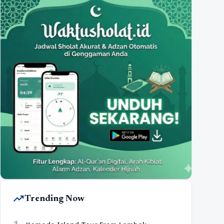
trending_up
Trending Now