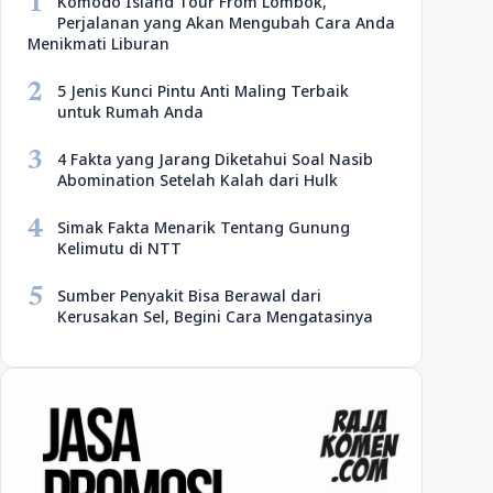
1
Komodo Island Tour From Lombok,
Perjalanan yang Akan Mengubah Cara Anda
Menikmati Liburan
2
5 Jenis Kunci Pintu Anti Maling Terbaik
untuk Rumah Anda
3
4 Fakta yang Jarang Diketahui Soal Nasib
Abomination Setelah Kalah dari Hulk
4
Simak Fakta Menarik Tentang Gunung
Kelimutu di NTT
5
Sumber Penyakit Bisa Berawal dari
Kerusakan Sel, Begini Cara Mengatasinya