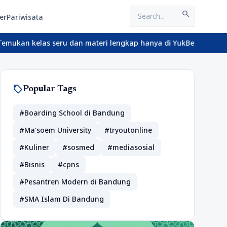
search
er
Pariwisata
 seru dan materi lengkap hanya di YukBelajar.com. Mulai langkah 
sell
Popular Tags
#Boarding School di Bandung
#Ma'soem University
#tryoutonline
#Kuliner
#sosmed
#mediasosial
#Bisnis
#cpns
#Pesantren Modern di Bandung
#SMA Islam Di Bandung