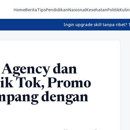
Home
Berita
Tips
Pendidikan
Nasional
Kesehatan
Politik
Kulin
Ingin upgrade skill tanpa ribet? Temukan kelas
 Agency dan
k Tok, Promo
ampang dengan