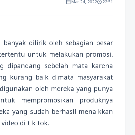
calendar_today
schedule
Mar 24, 2022
22:51
banyak dilirik oleh sebagian besar
tertentu untuk melakukan promosi.
ng dipandang sebelah mata karena
ng kurang baik dimata masyarakat
k digunakan oleh mereka yang punya
ntuk mempromosikan produknya
reka yang sudah berhasil menaikkan
video di tik tok.