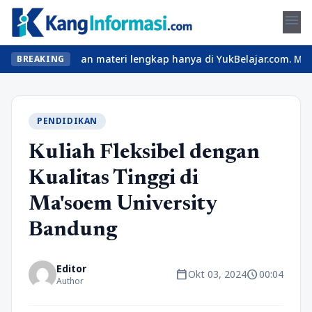
menu
as seru dan materi lengkap hanya di YukBelajar.com. Mulai langka
BREAKING
PENDIDIKAN
Kuliah Fleksibel dengan
Kualitas Tinggi di
Ma'soem University
Bandung
Editor
calendar_today
schedule
Okt 03, 2024
00:04
Author