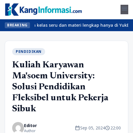
menu
bet? Temukan kelas seru dan materi lengkap hanya di YukBelajar.c
BREAKING
PENDIDIKAN
Kuliah Karyawan
Ma'soem University:
Solusi Pendidikan
Fleksibel untuk Pekerja
Sibuk
Editor
calendar_today
schedule
Sep 05, 2024
22:00
Author