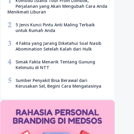
1
Komodo Island Tour From Lombok,
Perjalanan yang Akan Mengubah Cara Anda
Menikmati Liburan
2
5 Jenis Kunci Pintu Anti Maling Terbaik
untuk Rumah Anda
3
4 Fakta yang Jarang Diketahui Soal Nasib
Abomination Setelah Kalah dari Hulk
4
Simak Fakta Menarik Tentang Gunung
Kelimutu di NTT
5
Sumber Penyakit Bisa Berawal dari
Kerusakan Sel, Begini Cara Mengatasinya