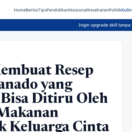
Home
Berita
Tips
Pendidikan
Nasional
Kesehatan
Politik
Kulin
Ingin upgrade skill tanpa ribet? T
embuat Resep
anado yang
 Bisa Ditiru Oleh
Makanan
k Keluarga Cinta