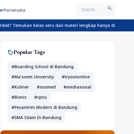
search
er
Pariwisata
emukan kelas seru dan materi lengkap hanya di YukBelajar.com. Mu
sell
Popular Tags
#Boarding School di Bandung
#Ma'soem University
#tryoutonline
#Kuliner
#sosmed
#mediasosial
#Bisnis
#cpns
#Pesantren Modern di Bandung
#SMA Islam Di Bandung