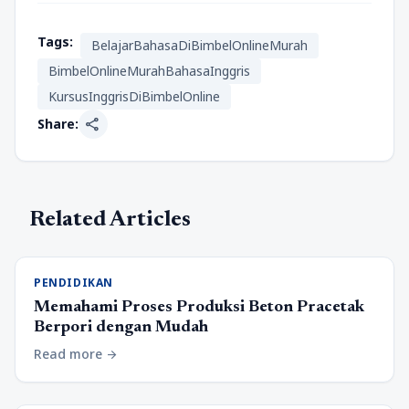
Tags:
BelajarBahasaDiBimbelOnlineMurah
BimbelOnlineMurahBahasaInggris
KursusInggrisDiBimbelOnline
share
Share:
Related Articles
PENDIDIKAN
Memahami Proses Produksi Beton Pracetak
Berpori dengan Mudah
Read more
arrow_forward