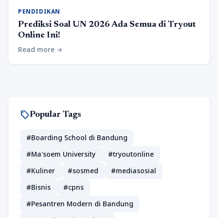
PENDIDIKAN
Prediksi Soal UN 2026 Ada Semua di Tryout
Online Ini!
Read more
arrow_forward
sell
Popular Tags
#Boarding School di Bandung
#Ma'soem University
#tryoutonline
#Kuliner
#sosmed
#mediasosial
#Bisnis
#cpns
#Pesantren Modern di Bandung