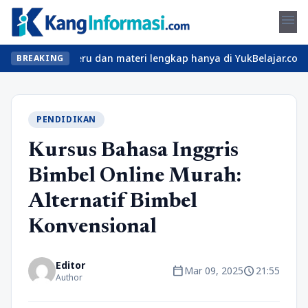
menu
n kelas seru dan materi lengkap hanya di YukBelajar.com. Mulai l
BREAKING
PENDIDIKAN
Kursus Bahasa Inggris
Bimbel Online Murah:
Alternatif Bimbel
Konvensional
Editor
calendar_today
schedule
Mar 09, 2025
21:55
Author