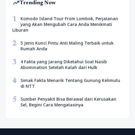
trending_up
Trending Now
1
Komodo Island Tour From Lombok, Perjalanan
yang Akan Mengubah Cara Anda Menikmati
Liburan
2
5 Jenis Kunci Pintu Anti Maling Terbaik untuk
Rumah Anda
3
4 Fakta yang Jarang Diketahui Soal Nasib
Abomination Setelah Kalah dari Hulk
4
Simak Fakta Menarik Tentang Gunung Kelimutu
di NTT
5
Sumber Penyakit Bisa Berawal dari Kerusakan
Sel, Begini Cara Mengatasinya