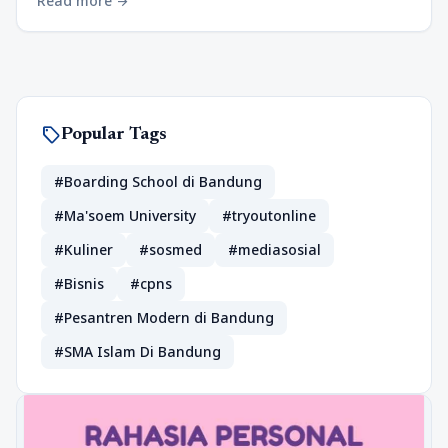
Read more
arrow_forward
sell
Popular Tags
#Boarding School di Bandung
#Ma'soem University
#tryoutonline
#Kuliner
#sosmed
#mediasosial
#Bisnis
#cpns
#Pesantren Modern di Bandung
#SMA Islam Di Bandung