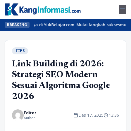
menu
ap hanya di YukBelajar.com. Mulai langkah suksesmu hari ini! • M
BREAKING
TIPS
Link Building di 2026:
Strategi SEO Modern
Sesuai Algoritma Google
2026
Editor
calendar_today
schedule
Des 17, 2025
13:36
Author