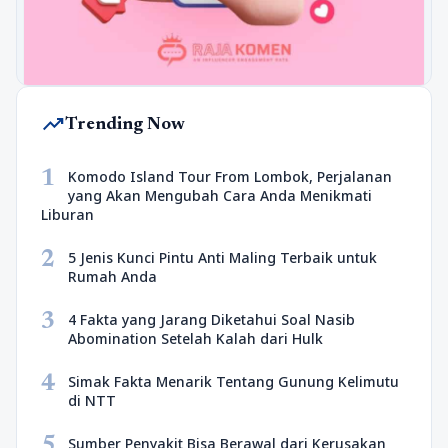
trending_up
Trending Now
1
Komodo Island Tour From Lombok, Perjalanan
yang Akan Mengubah Cara Anda Menikmati
Liburan
2
5 Jenis Kunci Pintu Anti Maling Terbaik untuk
Rumah Anda
3
4 Fakta yang Jarang Diketahui Soal Nasib
Abomination Setelah Kalah dari Hulk
4
Simak Fakta Menarik Tentang Gunung Kelimutu
di NTT
5
Sumber Penyakit Bisa Berawal dari Kerusakan