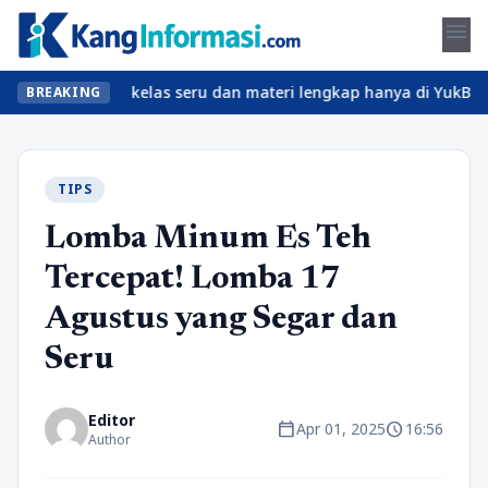
menu
t? Temukan kelas seru dan materi lengkap hanya di YukBelajar.com
BREAKING
TIPS
Lomba Minum Es Teh
Tercepat! Lomba 17
Agustus yang Segar dan
Seru
Editor
calendar_today
schedule
Apr 01, 2025
16:56
Author