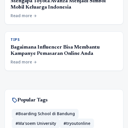
Mengapa Toyota Avanza Menjadi Simbol
Mobil Keluarga Indonesia
Read more
arrow_forward
TIPS
Bagaimana Influencer Bisa Membantu
Kampanye Pemasaran Online Anda
Read more
arrow_forward
sell
Popular Tags
#Boarding School di Bandung
#Ma'soem University
#tryoutonline