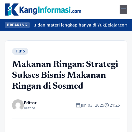
menu
elas seru dan materi lengkap hanya di YukBelajar.com. Mulai lang
BREAKING
TIPS
Makanan Ringan: Strategi
Sukses Bisnis Makanan
Ringan di Sosmed
Editor
calendar_today
schedule
Jun 03, 2025
21:25
Author