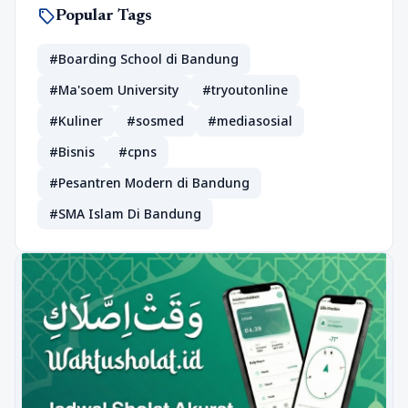
sell
Popular Tags
#Boarding School di Bandung
#Ma'soem University
#tryoutonline
#Kuliner
#sosmed
#mediasosial
#Bisnis
#cpns
#Pesantren Modern di Bandung
#SMA Islam Di Bandung