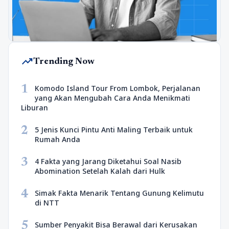
trending_up
Trending Now
1
Komodo Island Tour From Lombok, Perjalanan
yang Akan Mengubah Cara Anda Menikmati
Liburan
2
5 Jenis Kunci Pintu Anti Maling Terbaik untuk
Rumah Anda
3
4 Fakta yang Jarang Diketahui Soal Nasib
Abomination Setelah Kalah dari Hulk
4
Simak Fakta Menarik Tentang Gunung Kelimutu
di NTT
5
Sumber Penyakit Bisa Berawal dari Kerusakan