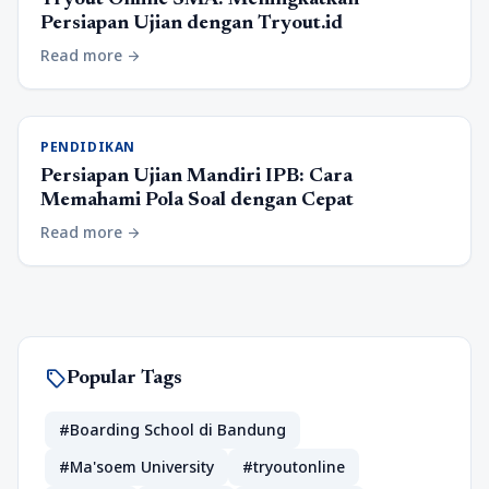
Tryout Online SMA: Meningkatkan
Persiapan Ujian dengan Tryout.id
Read more
arrow_forward
PENDIDIKAN
Persiapan Ujian Mandiri IPB: Cara
Memahami Pola Soal dengan Cepat
Read more
arrow_forward
sell
Popular Tags
#Boarding School di Bandung
#Ma'soem University
#tryoutonline