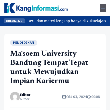
menu
an kelas seru dan materi lengkap hanya di YukBelajar.com. Mulai 
BREAKING
PENDIDIKAN
Ma'soem University
Bandung Tempat Tepat
untuk Mewujudkan
Impian Kariermu
Editor
calendar_today
schedule
Okt 03, 2024
00:08
Author