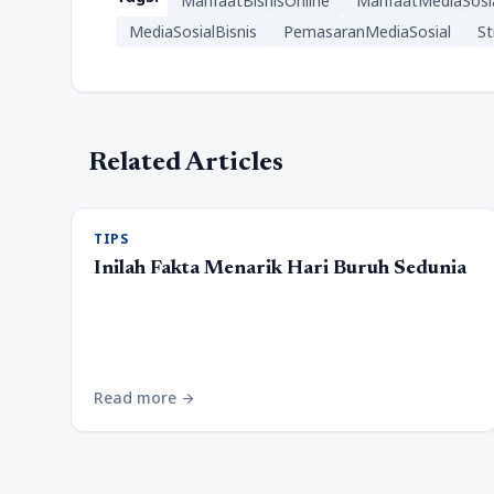
ManfaatBisnisOnline
ManfaatMediaSosia
MediaSosialBisnis
PemasaranMediaSosial
St
Related Articles
TIPS
Inilah Fakta Menarik Hari Buruh Sedunia
Read more
arrow_forward