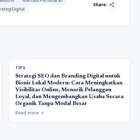
lBisnis
ManfaatPemasaran
share
Share:
rategiDigital
TIPS
Strategi SEO dan Branding Digital untuk
Bisnis Lokal Modern: Cara Meningkatkan
Visibilitas Online, Menarik Pelanggan
Loyal, dan Mengembangkan Usaha Secara
Organik Tanpa Modal Besar
Read more
arrow_forward