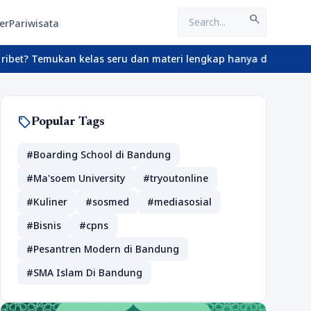
search
er
Pariwisata
mukan kelas seru dan materi lengkap hanya di YukBelajar.com. Mul
sell
Popular Tags
#Boarding School di Bandung
#Ma'soem University
#tryoutonline
#Kuliner
#sosmed
#mediasosial
#Bisnis
#cpns
#Pesantren Modern di Bandung
#SMA Islam Di Bandung