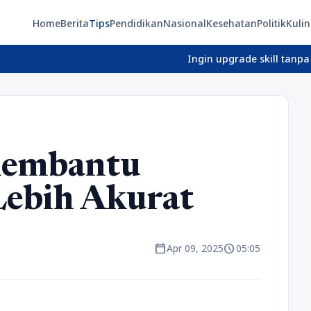
Home
Berita
Tips
Pendidikan
Nasional
Kesehatan
Politik
Kulin
Ingin upgrade skill tanpa ribet? Te
Membantu
 Lebih Akurat
calendar_today
schedule
Apr 09, 2025
05:05