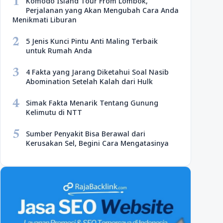
1
Komodo Island Tour From Lombok,
Perjalanan yang Akan Mengubah Cara Anda
Menikmati Liburan
2
5 Jenis Kunci Pintu Anti Maling Terbaik
untuk Rumah Anda
3
4 Fakta yang Jarang Diketahui Soal Nasib
Abomination Setelah Kalah dari Hulk
4
Simak Fakta Menarik Tentang Gunung
Kelimutu di NTT
5
Sumber Penyakit Bisa Berawal dari
Kerusakan Sel, Begini Cara Mengatasinya