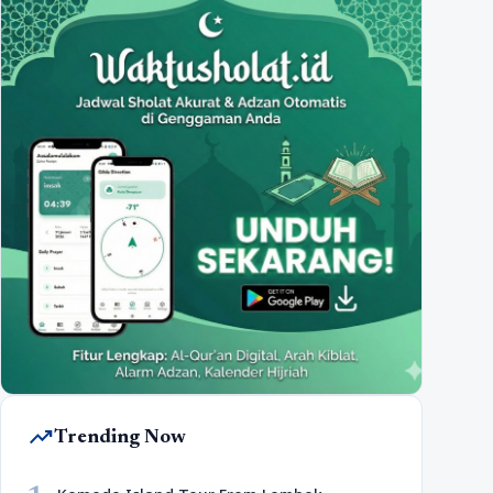
trending_up
Trending Now