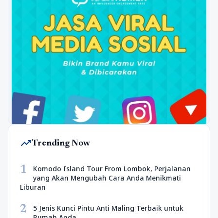
trending_up
Trending Now
1
Komodo Island Tour From Lombok, Perjalanan
yang Akan Mengubah Cara Anda Menikmati
Liburan
2
5 Jenis Kunci Pintu Anti Maling Terbaik untuk
Rumah Anda