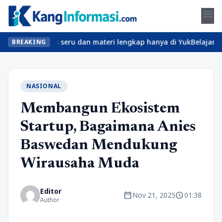
menu
an kelas seru dan materi lengkap hanya di YukBelajar.com. Mulai 
BREAKING
NASIONAL
Membangun Ekosistem
Startup, Bagaimana Anies
Baswedan Mendukung
Wirausaha Muda
Editor
calendar_today
schedule
Nov 21, 2025
01:38
Author