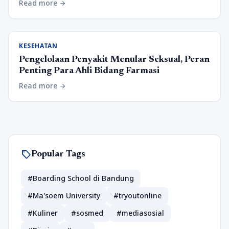
Read more
arrow_forward
KESEHATAN
Pengelolaan Penyakit Menular Seksual, Peran
Penting Para Ahli Bidang Farmasi
Read more
arrow_forward
sell
Popular Tags
#Boarding School di Bandung
#Ma'soem University
#tryoutonline
#Kuliner
#sosmed
#mediasosial