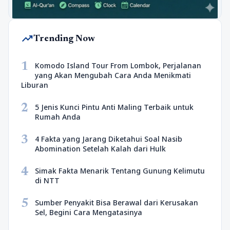
trending_up
Trending Now
1
Komodo Island Tour From Lombok, Perjalanan
yang Akan Mengubah Cara Anda Menikmati
Liburan
2
5 Jenis Kunci Pintu Anti Maling Terbaik untuk
Rumah Anda
3
4 Fakta yang Jarang Diketahui Soal Nasib
Abomination Setelah Kalah dari Hulk
4
Simak Fakta Menarik Tentang Gunung Kelimutu
di NTT
5
Sumber Penyakit Bisa Berawal dari Kerusakan
Sel, Begini Cara Mengatasinya