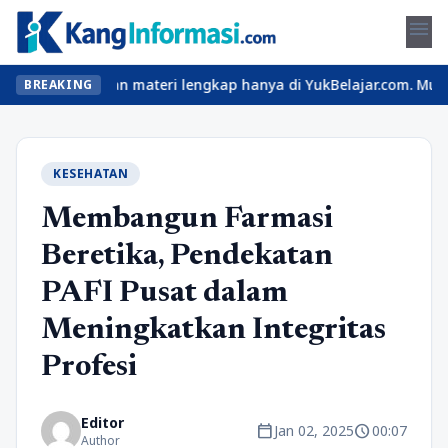
menu
as seru dan materi lengkap hanya di YukBelajar.com. Mulai langka
BREAKING
KESEHATAN
Membangun Farmasi
Beretika, Pendekatan
PAFI Pusat dalam
Meningkatkan Integritas
Profesi
Editor
calendar_today
schedule
Jan 02, 2025
00:07
Author