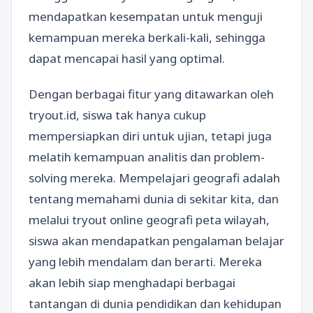
mendapatkan kesempatan untuk menguji
kemampuan mereka berkali-kali, sehingga
dapat mencapai hasil yang optimal.
Dengan berbagai fitur yang ditawarkan oleh
tryout.id, siswa tak hanya cukup
mempersiapkan diri untuk ujian, tetapi juga
melatih kemampuan analitis dan problem-
solving mereka. Mempelajari geografi adalah
tentang memahami dunia di sekitar kita, dan
melalui tryout online geografi peta wilayah,
siswa akan mendapatkan pengalaman belajar
yang lebih mendalam dan berarti. Mereka
akan lebih siap menghadapi berbagai
tantangan di dunia pendidikan dan kehidupan