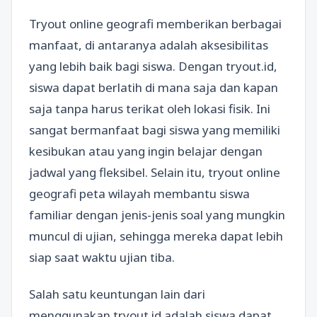
Tryout online geografi memberikan berbagai
manfaat, di antaranya adalah aksesibilitas
yang lebih baik bagi siswa. Dengan tryout.id,
siswa dapat berlatih di mana saja dan kapan
saja tanpa harus terikat oleh lokasi fisik. Ini
sangat bermanfaat bagi siswa yang memiliki
kesibukan atau yang ingin belajar dengan
jadwal yang fleksibel. Selain itu, tryout online
geografi peta wilayah membantu siswa
familiar dengan jenis-jenis soal yang mungkin
muncul di ujian, sehingga mereka dapat lebih
siap saat waktu ujian tiba.
Salah satu keuntungan lain dari
menggunakan tryout.id adalah siswa dapat