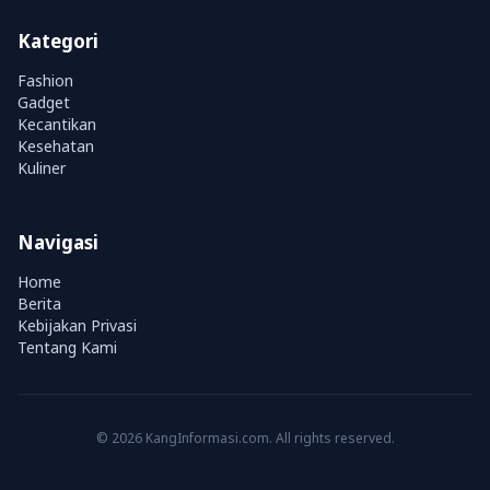
Kategori
Fashion
Gadget
Kecantikan
Kesehatan
Kuliner
Navigasi
Home
Berita
Kebijakan Privasi
Tentang Kami
© 2026 KangInformasi.com. All rights reserved.