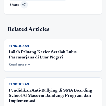
share
Share:
Related Articles
PENDIDIKAN
Inilah Peluang Karier Setelah Lulus
Pascasarjana di Luar Negeri
Read more
arrow_forward
PENDIDIKAN
Pendidikan Anti-Bullying di SMA Boarding
School Al Masoem Bandung: Program dan
Implementasi