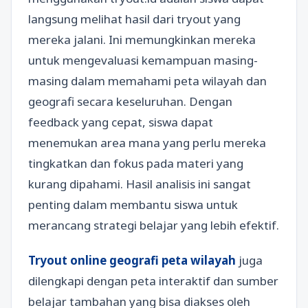
langsung melihat hasil dari tryout yang
mereka jalani. Ini memungkinkan mereka
untuk mengevaluasi kemampuan masing-
masing dalam memahami peta wilayah dan
geografi secara keseluruhan. Dengan
feedback yang cepat, siswa dapat
menemukan area mana yang perlu mereka
tingkatkan dan fokus pada materi yang
kurang dipahami. Hasil analisis ini sangat
penting dalam membantu siswa untuk
merancang strategi belajar yang lebih efektif.
Tryout online geografi peta wilayah
juga
dilengkapi dengan peta interaktif dan sumber
belajar tambahan yang bisa diakses oleh