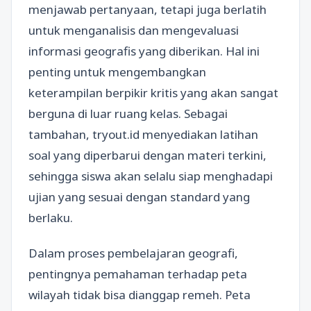
menjawab pertanyaan, tetapi juga berlatih
untuk menganalisis dan mengevaluasi
informasi geografis yang diberikan. Hal ini
penting untuk mengembangkan
keterampilan berpikir kritis yang akan sangat
berguna di luar ruang kelas. Sebagai
tambahan, tryout.id menyediakan latihan
soal yang diperbarui dengan materi terkini,
sehingga siswa akan selalu siap menghadapi
ujian yang sesuai dengan standard yang
berlaku.
Dalam proses pembelajaran geografi,
pentingnya pemahaman terhadap peta
wilayah tidak bisa dianggap remeh. Peta