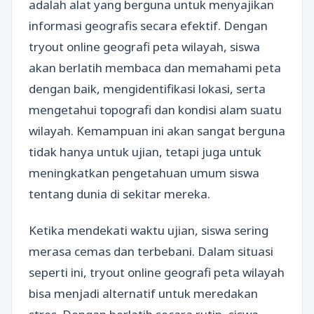
adalah alat yang berguna untuk menyajikan
informasi geografis secara efektif. Dengan
tryout online geografi peta wilayah, siswa
akan berlatih membaca dan memahami peta
dengan baik, mengidentifikasi lokasi, serta
mengetahui topografi dan kondisi alam suatu
wilayah. Kemampuan ini akan sangat berguna
tidak hanya untuk ujian, tetapi juga untuk
meningkatkan pengetahuan umum siswa
tentang dunia di sekitar mereka.
Ketika mendekati waktu ujian, siswa sering
merasa cemas dan terbebani. Dalam situasi
seperti ini, tryout online geografi peta wilayah
bisa menjadi alternatif untuk meredakan