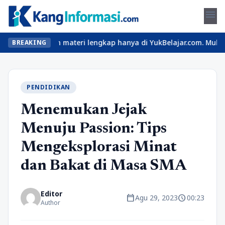
menu
ru dan materi lengkap hanya di YukBelajar.com. Mulai langkah suk
BREAKING
PENDIDIKAN
Menemukan Jejak
Menuju Passion: Tips
Mengeksplorasi Minat
dan Bakat di Masa SMA
Editor
calendar_today
schedule
Agu 29, 2023
00:23
Author