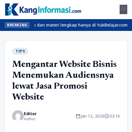
menu
kelas seru dan materi lengkap hanya di YukBelajar.com. Mulai lang
BREAKING
TIPS
Mengantar Website Bisnis
Menemukan Audiensnya
lewat Jasa Promosi
Website
Editor
calendar_today
schedule
Jan 12, 2026
03:16
Author