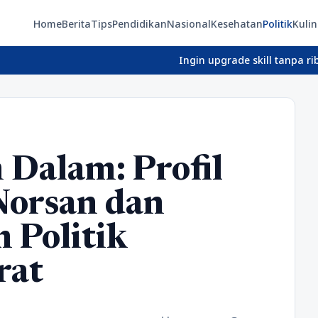
Home
Berita
Tips
Pendidikan
Nasional
Kesehatan
Politik
Kulin
Ingin upgrade skill tanpa ribet? Temuka
 Dalam: Profil
Norsan dan
 Politik
rat