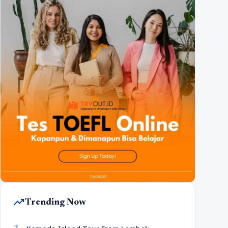
trending_up
Trending Now