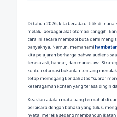
Di tahun 2026, kita berada di titik di man
melalui berbagai alat otomasi canggih. B
cara ini secara membabi buta demi mengisi
banyaknya. Namun, memahami
hambatan 
kita pelajaran berharga bahwa audiens saat
terasa asli, hangat, dan manusiawi. Strat
konten otomasi bukanlah tentang menolak 
tetap memegang kendali atas "suara" mere
keseragaman konten yang terasa dingin da
Keaslian adalah mata uang termahal di duni
berbicara dengan bahasa yang tulus, men
nyata, mereka sedang membangun ikatan b