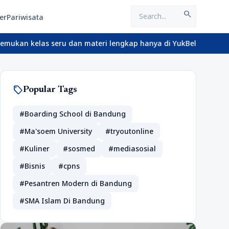
search
er
Pariwisata
as seru dan materi lengkap hanya di YukBelajar.com. Mulai langka
sell
Popular Tags
#Boarding School di Bandung
#Ma'soem University
#tryoutonline
#Kuliner
#sosmed
#mediasosial
#Bisnis
#cpns
#Pesantren Modern di Bandung
#SMA Islam Di Bandung