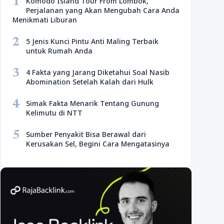
1
Komodo Island Tour From Lombok,
Perjalanan yang Akan Mengubah Cara Anda
Menikmati Liburan
2
5 Jenis Kunci Pintu Anti Maling Terbaik
untuk Rumah Anda
3
4 Fakta yang Jarang Diketahui Soal Nasib
Abomination Setelah Kalah dari Hulk
4
Simak Fakta Menarik Tentang Gunung
Kelimutu di NTT
5
Sumber Penyakit Bisa Berawal dari
Kerusakan Sel, Begini Cara Mengatasinya