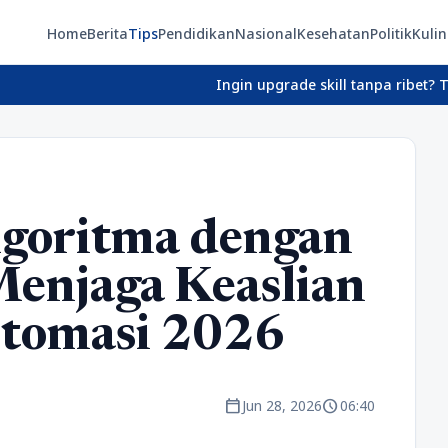
Home
Berita
Tips
Pendidikan
Nasional
Kesehatan
Politik
Kulin
Ingin upgrade skill tanpa ribet? Temukan kel
goritma dengan
 Menjaga Keaslian
Otomasi 2026
calendar_today
schedule
Jun 28, 2026
06:40