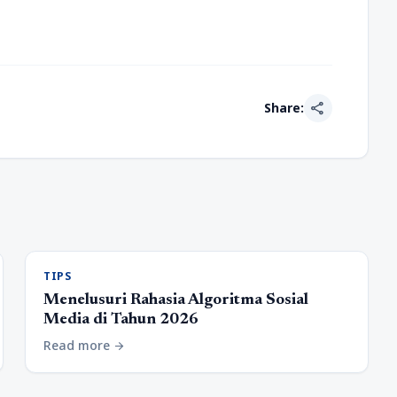
share
Share:
TIPS
Menelusuri Rahasia Algoritma Sosial
Media di Tahun 2026
Read more
arrow_forward