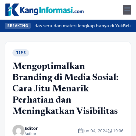
menu
 Temukan kelas seru dan materi lengkap hanya di YukBelajar.com. 
BREAKING
TIPS
Mengoptimalkan
Branding di Media Sosial:
Cara Jitu Menarik
Perhatian dan
Meningkatkan Visibilitas
Editor
calendar_today
schedule
Jun 04, 2024
19:06
Author