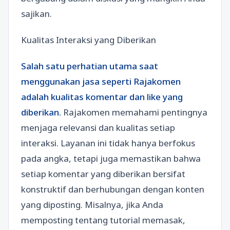
sajikan.
Kualitas Interaksi yang Diberikan
Salah satu perhatian utama saat
menggunakan jasa seperti Rajakomen
adalah kualitas komentar dan like yang
diberikan.
Rajakomen memahami pentingnya
menjaga relevansi dan kualitas setiap
interaksi. Layanan ini tidak hanya berfokus
pada angka, tetapi juga memastikan bahwa
setiap komentar yang diberikan bersifat
konstruktif dan berhubungan dengan konten
yang diposting. Misalnya, jika Anda
memposting tentang tutorial memasak,