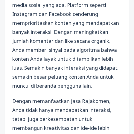
media sosial yang ada. Platform seperti
Instagram dan Facebook cenderung
memprioritaskan konten yang mendapatkan
banyak interaksi. Dengan meningkatkan
jumlah komentar dan like secara organik,
Anda memberi sinyal pada algoritma bahwa
konten Anda layak untuk ditampilkan lebih
luas. Semakin banyak interaksi yang didapat,
semakin besar peluang konten Anda untuk
muncul di beranda pengguna lain.
Dengan memanfaatkan jasa Rajakomen,
Anda tidak hanya mendapatkan interaksi,
tetapi juga berkesempatan untuk
membangun kreativitas dan ide-ide lebih