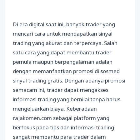
Di era digital saat ini, banyak trader yang
mencari cara untuk mendapatkan sinyal
trading yang akurat dan terpercaya. Salah
satu cara yang dapat membantu trader
pemula maupun berpengalaman adalah
dengan memanfaatkan promosi di sosmed
sinyal trading gratis. Dengan adanya promosi
semacam ini, trader dapat mengakses
informasi trading yang bernilai tanpa harus
mengeluarkan biaya. Keberadaan
rajakomen.com sebagai platform yang
berfokus pada tips dan informasi trading
sangat membantu para trader dalam