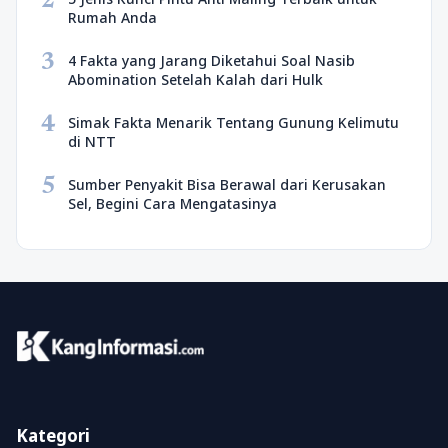
2
Rumah Anda
3
4 Fakta yang Jarang Diketahui Soal Nasib
Abomination Setelah Kalah dari Hulk
4
Simak Fakta Menarik Tentang Gunung Kelimutu
di NTT
5
Sumber Penyakit Bisa Berawal dari Kerusakan
Sel, Begini Cara Mengatasinya
Kategori