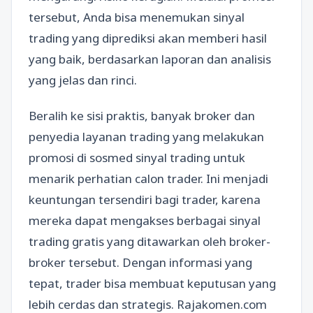
tersebut, Anda bisa menemukan sinyal
trading yang diprediksi akan memberi hasil
yang baik, berdasarkan laporan dan analisis
yang jelas dan rinci.
Beralih ke sisi praktis, banyak broker dan
penyedia layanan trading yang melakukan
promosi di sosmed sinyal trading untuk
menarik perhatian calon trader. Ini menjadi
keuntungan tersendiri bagi trader, karena
mereka dapat mengakses berbagai sinyal
trading gratis yang ditawarkan oleh broker-
broker tersebut. Dengan informasi yang
tepat, trader bisa membuat keputusan yang
lebih cerdas dan strategis. Rajakomen.com