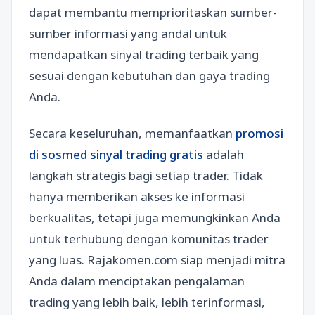
dapat membantu memprioritaskan sumber-
sumber informasi yang andal untuk
mendapatkan sinyal trading terbaik yang
sesuai dengan kebutuhan dan gaya trading
Anda.
Secara keseluruhan, memanfaatkan
promosi
di sosmed sinyal trading gratis
adalah
langkah strategis bagi setiap trader. Tidak
hanya memberikan akses ke informasi
berkualitas, tetapi juga memungkinkan Anda
untuk terhubung dengan komunitas trader
yang luas. Rajakomen.com siap menjadi mitra
Anda dalam menciptakan pengalaman
trading yang lebih baik, lebih terinformasi,