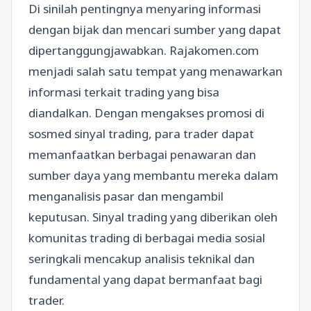
Di sinilah pentingnya menyaring informasi
dengan bijak dan mencari sumber yang dapat
dipertanggungjawabkan. Rajakomen.com
menjadi salah satu tempat yang menawarkan
informasi terkait trading yang bisa
diandalkan. Dengan mengakses promosi di
sosmed sinyal trading, para trader dapat
memanfaatkan berbagai penawaran dan
sumber daya yang membantu mereka dalam
menganalisis pasar dan mengambil
keputusan. Sinyal trading yang diberikan oleh
komunitas trading di berbagai media sosial
seringkali mencakup analisis teknikal dan
fundamental yang dapat bermanfaat bagi
trader.