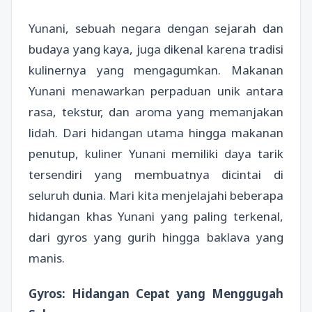
Yunani, sebuah negara dengan sejarah dan
budaya yang kaya, juga dikenal karena tradisi
kulinernya yang mengagumkan. Makanan
Yunani menawarkan perpaduan unik antara
rasa, tekstur, dan aroma yang memanjakan
lidah. Dari hidangan utama hingga makanan
penutup, kuliner Yunani memiliki daya tarik
tersendiri yang membuatnya dicintai di
seluruh dunia. Mari kita menjelajahi beberapa
hidangan khas Yunani yang paling terkenal,
dari gyros yang gurih hingga baklava yang
manis.
Gyros: Hidangan Cepat yang Menggugah