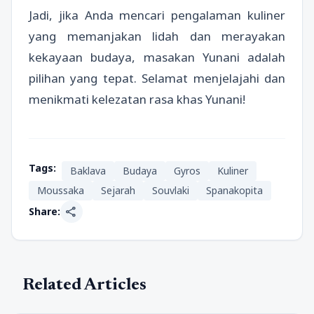
Jadi, jika Anda mencari pengalaman kuliner
yang memanjakan lidah dan merayakan
kekayaan budaya, masakan Yunani adalah
pilihan yang tepat. Selamat menjelajahi dan
menikmati kelezatan rasa khas Yunani!
Tags:
Baklava
Budaya
Gyros
Kuliner
Moussaka
Sejarah
Souvlaki
Spanakopita
share
Share:
Related Articles