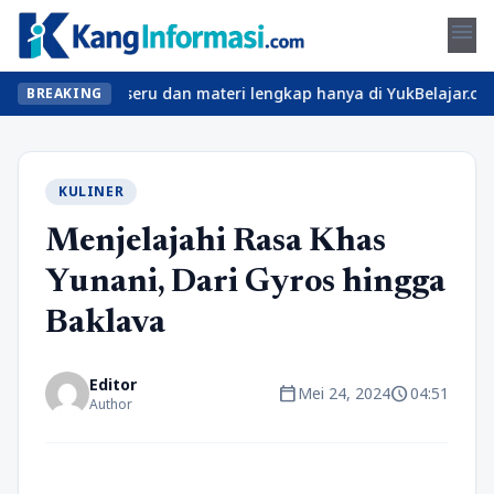
menu
n kelas seru dan materi lengkap hanya di YukBelajar.com. Mulai l
BREAKING
KULINER
Menjelajahi Rasa Khas
Yunani, Dari Gyros hingga
Baklava
Editor
calendar_today
schedule
Mei 24, 2024
04:51
Author