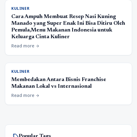
KULINER
Cara Ampuh Membuat Resep Nasi Kuning
Manado yang Super Enak Ini Bisa Ditiru Oleh
Pemula,Menu Makanan Indonesia untuk
Keluarga Cinta Kuliner
Read more
arrow_forward
KULINER
Membedakan Antara Bisnis Franchise
Makanan Lokal vs Internasional
Read more
arrow_forward
sell
Popular Tags