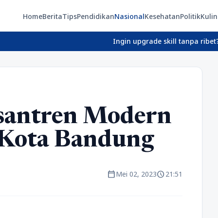
Home
Berita
Tips
Pendidikan
Nasional
Kesehatan
Politik
Kulin
Ingin upgrade skill tanpa ribet? Temukan kela
esantren Modern
 Kota Bandung
calendar_today
schedule
Mei 02, 2023
21:51