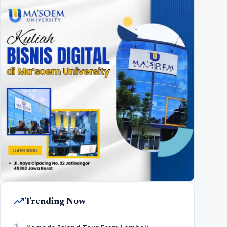
trending_up
Trending Now