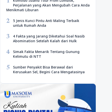
1
Komodo Island Tour From Lombok,
Perjalanan yang Akan Mengubah Cara Anda
Menikmati Liburan
2
5 Jenis Kunci Pintu Anti Maling Terbaik
untuk Rumah Anda
3
4 Fakta yang Jarang Diketahui Soal Nasib
Abomination Setelah Kalah dari Hulk
4
Simak Fakta Menarik Tentang Gunung
Kelimutu di NTT
5
Sumber Penyakit Bisa Berawal dari
Kerusakan Sel, Begini Cara Mengatasinya