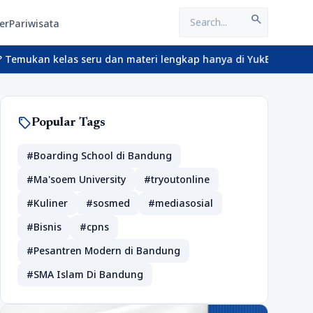
search
er
Pariwisata
s seru dan materi lengkap hanya di YukBelajar.com. Mulai langkah 
sell
Popular Tags
#Boarding School di Bandung
#Ma'soem University
#tryoutonline
#Kuliner
#sosmed
#mediasosial
#Bisnis
#cpns
#Pesantren Modern di Bandung
#SMA Islam Di Bandung