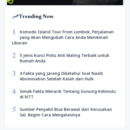
trending_up
Trending Now
1
Komodo Island Tour From Lombok, Perjalanan
yang Akan Mengubah Cara Anda Menikmati
Liburan
2
5 Jenis Kunci Pintu Anti Maling Terbaik untuk
Rumah Anda
3
4 Fakta yang Jarang Diketahui Soal Nasib
Abomination Setelah Kalah dari Hulk
4
Simak Fakta Menarik Tentang Gunung Kelimutu
di NTT
5
Sumber Penyakit Bisa Berawal dari Kerusakan
Sel, Begini Cara Mengatasinya