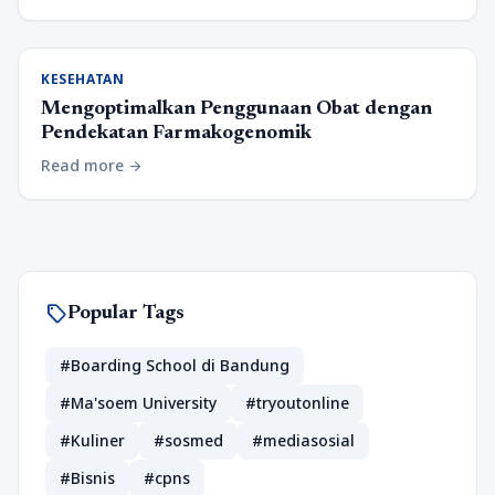
KESEHATAN
Mengoptimalkan Penggunaan Obat dengan
Pendekatan Farmakogenomik
Read more
arrow_forward
sell
Popular Tags
#Boarding School di Bandung
#Ma'soem University
#tryoutonline
#Kuliner
#sosmed
#mediasosial
#Bisnis
#cpns