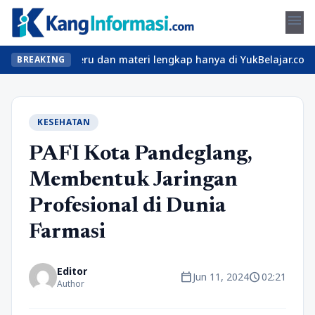
menu
kelas seru dan materi lengkap hanya di YukBelajar.com. Mulai lan
BREAKING
KESEHATAN
PAFI Kota Pandeglang,
Membentuk Jaringan
Profesional di Dunia
Farmasi
Editor
calendar_today
schedule
Jun 11, 2024
02:21
Author