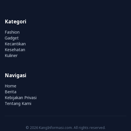
Kategori
Fashion
Gadget
Kecantikan
Kesehatan
Kuliner
Navigasi
Home
Berita
Kebijakan Privasi
Tentang Kami
© 2026 KangInformasi.com. All rights reserved.