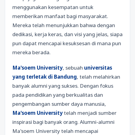
menggunakan kesempatan untuk
memberikan manfaat bagi masyarakat.
Mereka telah menunjukkan bahwa dengan
dedikasi, kerja keras, dan visi yang jelas, siapa
pun dapat mencapai kesuksesan di mana pun
mereka berada.
Ma'soem University
, sebuah
universitas
yang terletak di Bandung
, telah melahirkan
banyak alumni yang sukses. Dengan fokus
pada pendidikan yang berkualitas dan
pengembangan sumber daya manusia,
Ma'soem University
telah menjadi sumber
inspirasi bagi banyak orang. Alumni-alumni
Ma'soem University telah mencapai