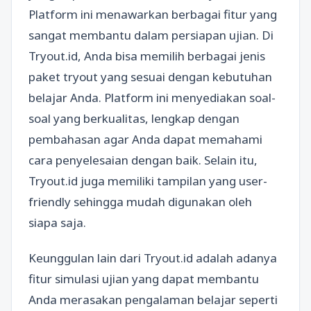
Platform ini menawarkan berbagai fitur yang
sangat membantu dalam persiapan ujian. Di
Tryout.id, Anda bisa memilih berbagai jenis
paket tryout yang sesuai dengan kebutuhan
belajar Anda. Platform ini menyediakan soal-
soal yang berkualitas, lengkap dengan
pembahasan agar Anda dapat memahami
cara penyelesaian dengan baik. Selain itu,
Tryout.id juga memiliki tampilan yang user-
friendly sehingga mudah digunakan oleh
siapa saja.
Keunggulan lain dari Tryout.id adalah adanya
fitur simulasi ujian yang dapat membantu
Anda merasakan pengalaman belajar seperti