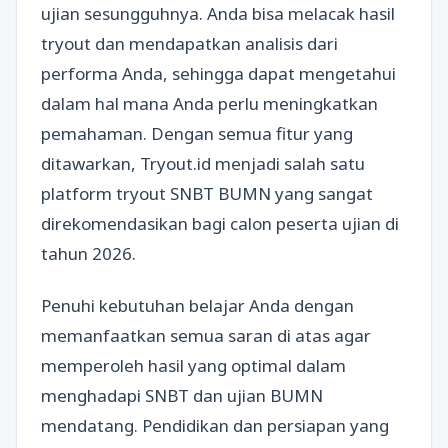
ujian sesungguhnya. Anda bisa melacak hasil
tryout dan mendapatkan analisis dari
performa Anda, sehingga dapat mengetahui
dalam hal mana Anda perlu meningkatkan
pemahaman. Dengan semua fitur yang
ditawarkan, Tryout.id menjadi salah satu
platform tryout SNBT BUMN yang sangat
direkomendasikan bagi calon peserta ujian di
tahun 2026.
Penuhi kebutuhan belajar Anda dengan
memanfaatkan semua saran di atas agar
memperoleh hasil yang optimal dalam
menghadapi SNBT dan ujian BUMN
mendatang. Pendidikan dan persiapan yang