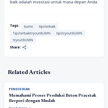
baik adalah investasi untuk masa depan Anda.
Tags:
bumn
tipsterbaik
TipsterbaiktryoutBUMN
tipstryoutBUMN
tryoutBUMN
share
Share:
Related Articles
PENDIDIKAN
Memahami Proses Produksi Beton Pracetak
Berpori dengan Mudah
Read more
arrow_forward