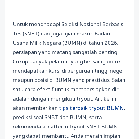
Untuk menghadapi Seleksi Nasional Berbasis
Tes (SNBT) dan juga ujian masuk Badan
Usaha Milik Negara (BUMN) di tahun 2026,
persiapan yang matang sangatlah penting.
Cukup banyak pelamar yang bersaing untuk
mendapatkan kursi di perguruan tinggi negeri
maupun posisi di BUMN yang prestisius. Salah
satu cara efektif untuk mempersiapkan diri
adalah dengan mengikuti tryout. Artikel ini
akan memberikan
tips terbaik tryout BUMN
,
prediksi soal SNBT dan BUMN, serta
rekomendasi platform tryout SNBT BUMN
yang dapat membantu Anda meraih impian.