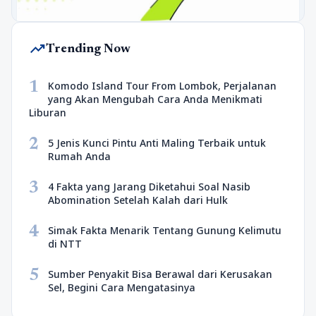
trending_up
Trending Now
1
Komodo Island Tour From Lombok, Perjalanan
yang Akan Mengubah Cara Anda Menikmati
Liburan
2
5 Jenis Kunci Pintu Anti Maling Terbaik untuk
Rumah Anda
3
4 Fakta yang Jarang Diketahui Soal Nasib
Abomination Setelah Kalah dari Hulk
4
Simak Fakta Menarik Tentang Gunung Kelimutu
di NTT
5
Sumber Penyakit Bisa Berawal dari Kerusakan
Sel, Begini Cara Mengatasinya