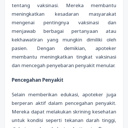
tentang vaksinasi. Mereka membantu
meningkatkan kesadaran masyarakat
mengenai pentingnya vaksinasi dan
menjawab berbagai pertanyaan atau
kekhawatiran yang mungkin dimiliki oleh
pasien. Dengan demikian, apoteker
membantu meningkatkan tingkat vaksinasi
dan mencegah penyebaran penyakit menular.
Pencegahan Penyakit
Selain memberikan edukasi, apoteker juga
berperan aktif dalam pencegahan penyakit.
Mereka dapat melakukan skrining kesehatan
untuk kondisi seperti tekanan darah tinggi,