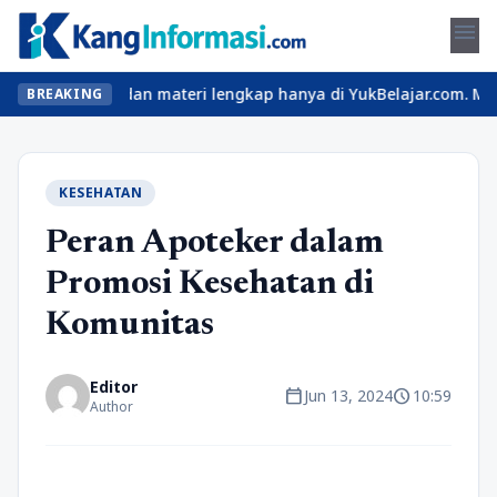
menu
 seru dan materi lengkap hanya di YukBelajar.com. Mulai langkah 
BREAKING
KESEHATAN
Peran Apoteker dalam
Promosi Kesehatan di
Komunitas
Editor
calendar_today
schedule
Jun 13, 2024
10:59
Author