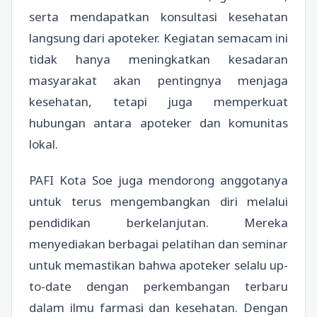
serta mendapatkan konsultasi kesehatan
langsung dari apoteker. Kegiatan semacam ini
tidak hanya meningkatkan kesadaran
masyarakat akan pentingnya menjaga
kesehatan, tetapi juga memperkuat
hubungan antara apoteker dan komunitas
lokal.
PAFI Kota Soe juga mendorong anggotanya
untuk terus mengembangkan diri melalui
pendidikan berkelanjutan. Mereka
menyediakan berbagai pelatihan dan seminar
untuk memastikan bahwa apoteker selalu up-
to-date dengan perkembangan terbaru
dalam ilmu farmasi dan kesehatan. Dengan