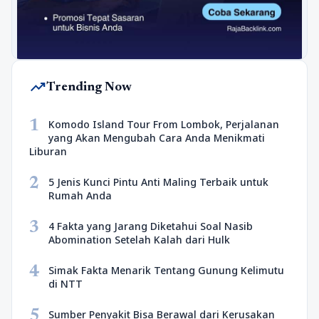
trending_up
Trending Now
1
Komodo Island Tour From Lombok, Perjalanan
yang Akan Mengubah Cara Anda Menikmati
Liburan
2
5 Jenis Kunci Pintu Anti Maling Terbaik untuk
Rumah Anda
3
4 Fakta yang Jarang Diketahui Soal Nasib
Abomination Setelah Kalah dari Hulk
4
Simak Fakta Menarik Tentang Gunung Kelimutu
di NTT
5
Sumber Penyakit Bisa Berawal dari Kerusakan