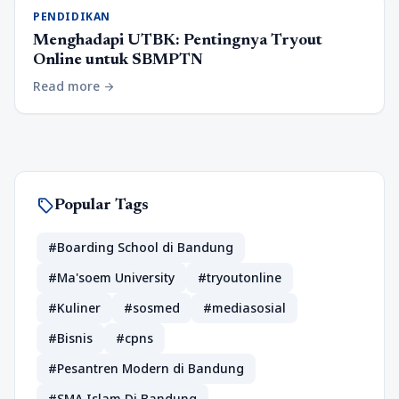
PENDIDIKAN
Menghadapi UTBK: Pentingnya Tryout
Online untuk SBMPTN
Read more
arrow_forward
sell
Popular Tags
#Boarding School di Bandung
#Ma'soem University
#tryoutonline
#Kuliner
#sosmed
#mediasosial
#Bisnis
#cpns
#Pesantren Modern di Bandung
#SMA Islam Di Bandung