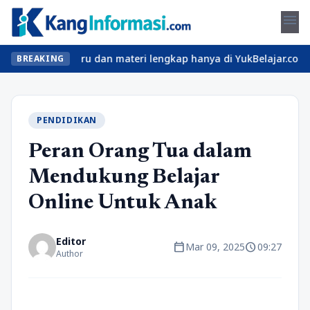
menu
n kelas seru dan materi lengkap hanya di YukBelajar.com. Mulai l
BREAKING
PENDIDIKAN
Peran Orang Tua dalam
Mendukung Belajar
Online Untuk Anak
Editor
calendar_today
schedule
Mar 09, 2025
09:27
Author