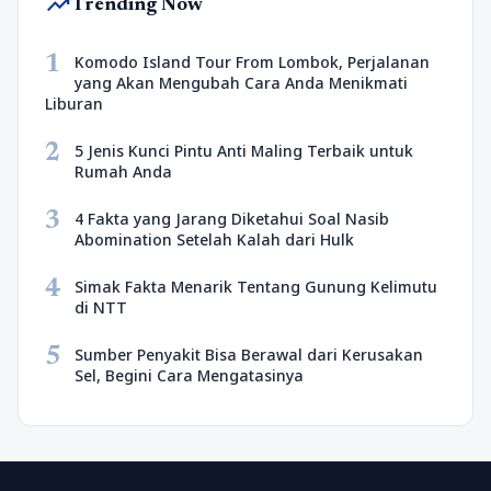
trending_up
Trending Now
1
Komodo Island Tour From Lombok, Perjalanan
yang Akan Mengubah Cara Anda Menikmati
Liburan
2
5 Jenis Kunci Pintu Anti Maling Terbaik untuk
Rumah Anda
3
4 Fakta yang Jarang Diketahui Soal Nasib
Abomination Setelah Kalah dari Hulk
4
Simak Fakta Menarik Tentang Gunung Kelimutu
di NTT
5
Sumber Penyakit Bisa Berawal dari Kerusakan
Sel, Begini Cara Mengatasinya