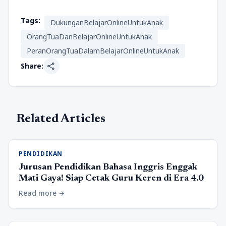
Tags:
DukunganBelajarOnlineUntukAnak
OrangTuaDanBelajarOnlineUntukAnak
PeranOrangTuaDalamBelajarOnlineUntukAnak
share
Share:
Related Articles
PENDIDIKAN
Jurusan Pendidikan Bahasa Inggris Enggak
Mati Gaya! Siap Cetak Guru Keren di Era 4.0
Read more
arrow_forward