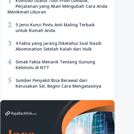
1
Komodo Island Tour From Lombok,
Perjalanan yang Akan Mengubah Cara Anda
Menikmati Liburan
2
5 Jenis Kunci Pintu Anti Maling Terbaik
untuk Rumah Anda
3
4 Fakta yang Jarang Diketahui Soal Nasib
Abomination Setelah Kalah dari Hulk
4
Simak Fakta Menarik Tentang Gunung
Kelimutu di NTT
5
Sumber Penyakit Bisa Berawal dari
Kerusakan Sel, Begini Cara Mengatasinya