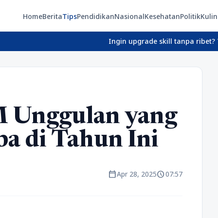
Home
Berita
Tips
Pendidikan
Nasional
Kesehatan
Politik
Kulin
Ingin upgrade skill tanpa ribet? Temukan 
Unggulan yang
a di Tahun Ini
calendar_today
schedule
Apr 28, 2025
07:57