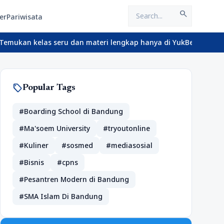
search
er
Pariwisata
kelas seru dan materi lengkap hanya di YukBelajar.com. Mulai lan
sell
Popular Tags
#Boarding School di Bandung
#Ma'soem University
#tryoutonline
#Kuliner
#sosmed
#mediasosial
#Bisnis
#cpns
#Pesantren Modern di Bandung
#SMA Islam Di Bandung