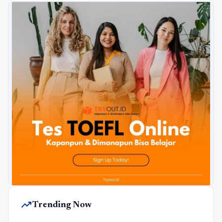
trending_up
Trending Now