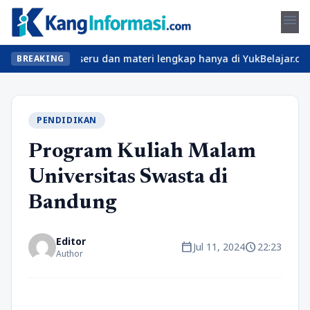
menu
kan kelas seru dan materi lengkap hanya di YukBelajar.com. Mulai
BREAKING
PENDIDIKAN
Program Kuliah Malam
Universitas Swasta di
Bandung
Editor
calendar_today
schedule
Jul 11, 2024
22:23
Author