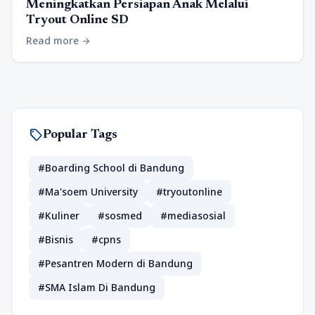
Meningkatkan Persiapan Anak Melalui
Tryout Online SD
Read more
arrow_forward
sell
Popular Tags
#Boarding School di Bandung
#Ma'soem University
#tryoutonline
#Kuliner
#sosmed
#mediasosial
#Bisnis
#cpns
#Pesantren Modern di Bandung
#SMA Islam Di Bandung