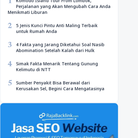
1
Komodo Island Tour From Lombok,
Perjalanan yang Akan Mengubah Cara Anda
Menikmati Liburan
2
5 Jenis Kunci Pintu Anti Maling Terbaik
untuk Rumah Anda
3
4 Fakta yang Jarang Diketahui Soal Nasib
Abomination Setelah Kalah dari Hulk
4
Simak Fakta Menarik Tentang Gunung
Kelimutu di NTT
5
Sumber Penyakit Bisa Berawal dari
Kerusakan Sel, Begini Cara Mengatasinya