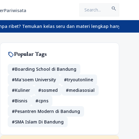
search
er
Pariwisata
? Temukan kelas seru dan materi lengkap hanya di YukBelajar.com.
sell
Popular Tags
#Boarding School di Bandung
#Ma'soem University
#tryoutonline
#Kuliner
#sosmed
#mediasosial
#Bisnis
#cpns
#Pesantren Modern di Bandung
#SMA Islam Di Bandung