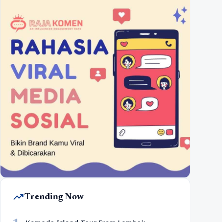
trending_up
Trending Now