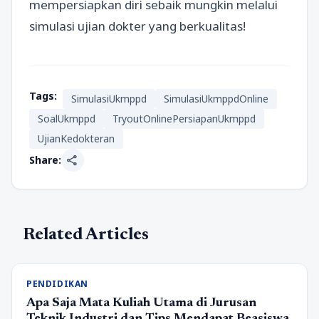
mempersiapkan diri sebaik mungkin melalui
simulasi ujian dokter yang berkualitas!
Tags:
SimulasiUkmppd
SimulasiUkmppdOnline
SoalUkmppd
TryoutOnlinePersiapanUkmppd
UjianKedokteran
share
Share:
Related Articles
PENDIDIKAN
Apa Saja Mata Kuliah Utama di Jurusan
Teknik Industri dan Tips Mendapat Beasiswa