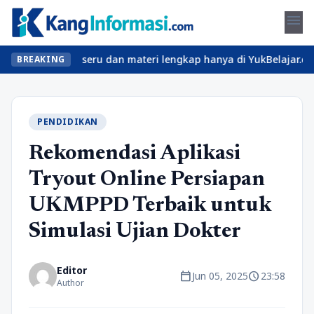
menu
an kelas seru dan materi lengkap hanya di YukBelajar.com. Mulai 
BREAKING
PENDIDIKAN
Rekomendasi Aplikasi
Tryout Online Persiapan
UKMPPD Terbaik untuk
Simulasi Ujian Dokter
Editor
calendar_today
schedule
Jun 05, 2025
23:58
Author