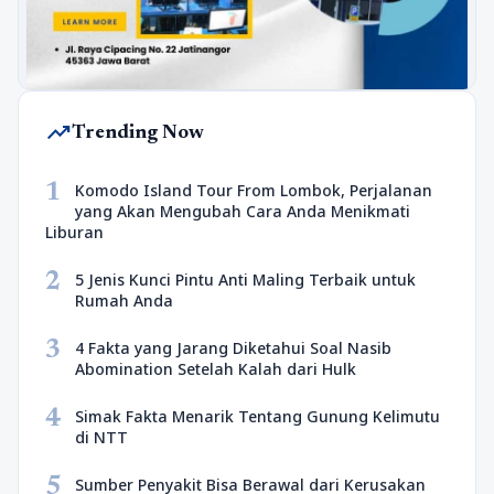
trending_up
Trending Now
1
Komodo Island Tour From Lombok, Perjalanan
yang Akan Mengubah Cara Anda Menikmati
Liburan
2
5 Jenis Kunci Pintu Anti Maling Terbaik untuk
Rumah Anda
3
4 Fakta yang Jarang Diketahui Soal Nasib
Abomination Setelah Kalah dari Hulk
4
Simak Fakta Menarik Tentang Gunung Kelimutu
di NTT
5
Sumber Penyakit Bisa Berawal dari Kerusakan