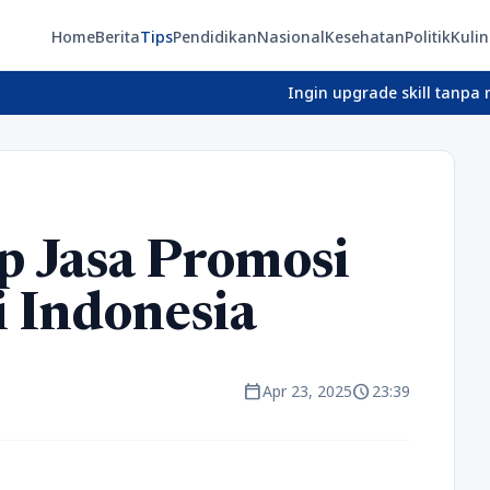
Home
Berita
Tips
Pendidikan
Nasional
Kesehatan
Politik
Kulin
Ingin upgrade skill tanpa ribet? 
p Jasa Promosi
i Indonesia
calendar_today
schedule
Apr 23, 2025
23:39