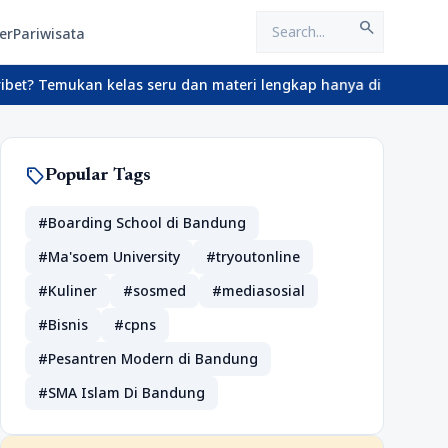
search
er
Pariwisata
Temukan kelas seru dan materi lengkap hanya di YukBelajar.com. M
sell
Popular Tags
#Boarding School di Bandung
#Ma'soem University
#tryoutonline
#Kuliner
#sosmed
#mediasosial
#Bisnis
#cpns
#Pesantren Modern di Bandung
#SMA Islam Di Bandung