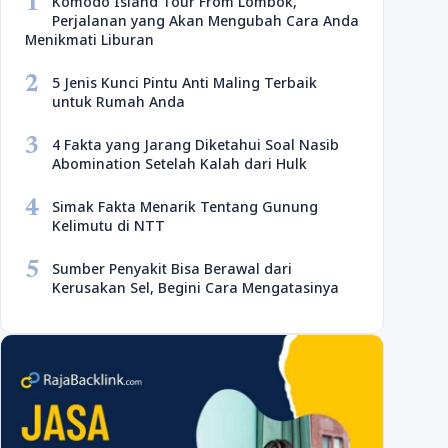
1
Komodo Island Tour From Lombok,
Perjalanan yang Akan Mengubah Cara Anda
Menikmati Liburan
2
5 Jenis Kunci Pintu Anti Maling Terbaik
untuk Rumah Anda
3
4 Fakta yang Jarang Diketahui Soal Nasib
Abomination Setelah Kalah dari Hulk
4
Simak Fakta Menarik Tentang Gunung
Kelimutu di NTT
5
Sumber Penyakit Bisa Berawal dari
Kerusakan Sel, Begini Cara Mengatasinya