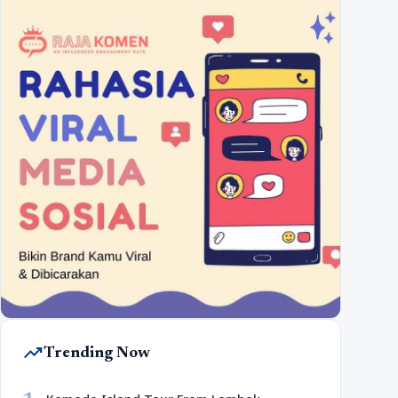
trending_up
Trending Now